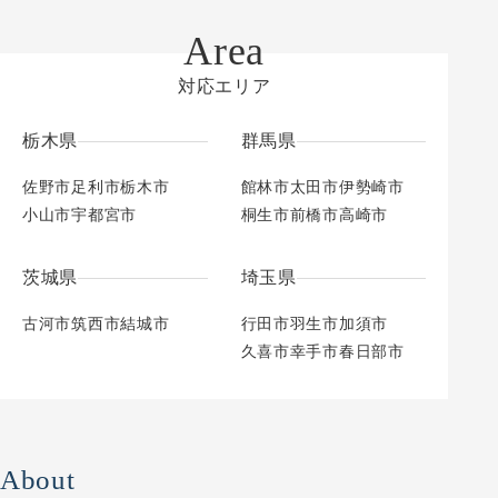
対応エリア
栃木県
群馬県
佐野市
足利市
栃木市
館林市
太田市
伊勢崎市
小山市
宇都宮市
桐生市
前橋市
高崎市
茨城県
埼玉県
古河市
筑西市
結城市
行田市
羽生市
加須市
久喜市
幸手市
春日部市
About