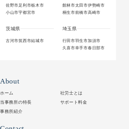
佐野市
足利市
栃木市
館林市
太田市
伊勢崎市
小山市
宇都宮市
桐生市
前橋市
高崎市
茨城県
埼玉県
古河市
筑西市
結城市
行田市
羽生市
加須市
久喜市
幸手市
春日部市
About
ホーム
社労士とは
当事務所の特長
サポート料金
事務所紹介
Contact