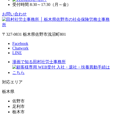
受付時間 8:30～17:30（月～金）
お問い合わせ
〒327-0831 栃木県佐野市浅沼町801
Facebook
Chatwork
LINE
漫画で知る田村社労士事務所
対応エリア
栃木県
佐野市
足利市
栃木市