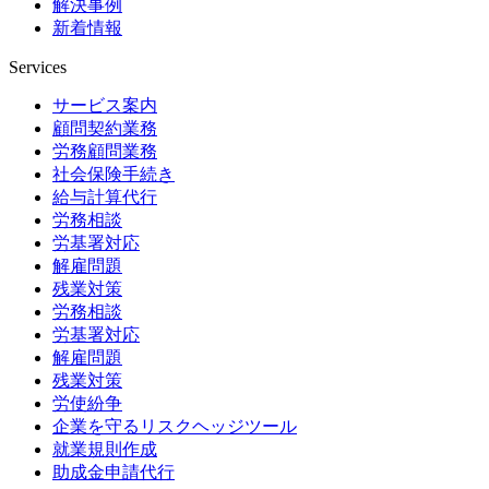
解決事例
新着情報
Services
サービス案内
顧問契約業務
労務顧問業務
社会保険手続き
給与計算代行
労務相談
労基署対応
解雇問題
残業対策
労務相談
労基署対応
解雇問題
残業対策
労使紛争
企業を守るリスクヘッジツール
就業規則作成
助成金申請代行