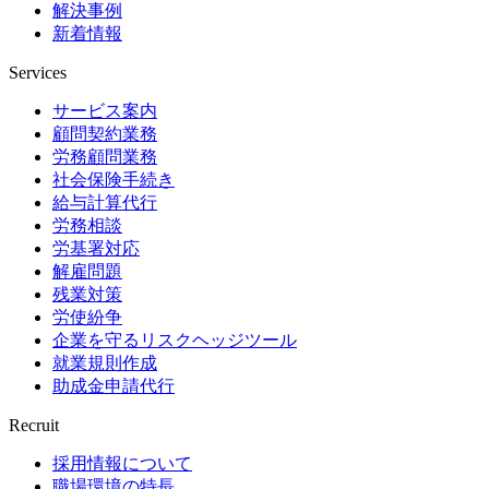
解決事例
新着情報
Services
サービス案内
顧問契約業務
労務顧問業務
社会保険手続き
給与計算代行
労務相談
労基署対応
解雇問題
残業対策
労使紛争
企業を守るリスクヘッジツール
就業規則作成
助成金申請代行
Recruit
採用情報について
職場環境の特長