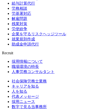
給与計算代行
労務相談
労基署対応
解雇問題
残業対策
労使紛争
企業を守るリスクヘッジツール
就業規則作成
助成金申請代行
Recruit
採用情報について
職場環境の特長
人事労務コンサルタント
社会保険労務士業務
キャリアを知る
人を知る
代表メッセージ
採用ニュース
数字で見る当事務所