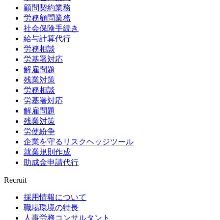
顧問契約業務
労務顧問業務
社会保険手続き
給与計算代行
労務相談
労基署対応
解雇問題
残業対策
労務相談
労基署対応
解雇問題
残業対策
労使紛争
企業を守るリスクヘッジツール
就業規則作成
助成金申請代行
Recruit
採用情報について
職場環境の特長
人事労務コンサルタント