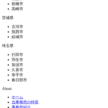
前橋市
高崎市
茨城県
古河市
筑西市
結城市
埼玉県
行田市
羽生市
加須市
久喜市
幸手市
春日部市
About
ホーム
当事務所の特長
事務所紹介