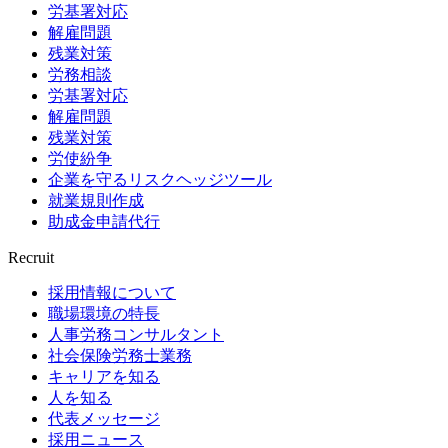
労基署対応
解雇問題
残業対策
労務相談
労基署対応
解雇問題
残業対策
労使紛争
企業を守るリスクヘッジツール
就業規則作成
助成金申請代行
Recruit
採用情報について
職場環境の特長
人事労務コンサルタント
社会保険労務士業務
キャリアを知る
人を知る
代表メッセージ
採用ニュース