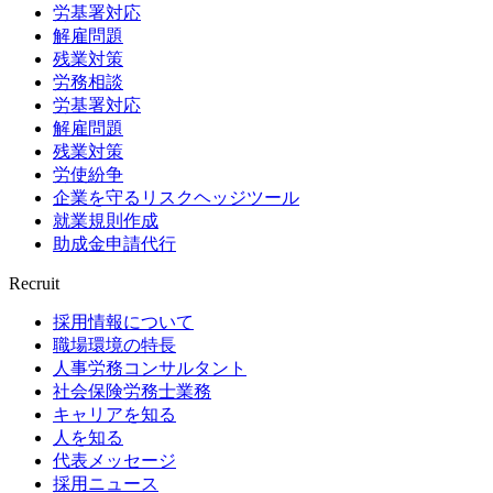
労基署対応
解雇問題
残業対策
労務相談
労基署対応
解雇問題
残業対策
労使紛争
企業を守るリスクヘッジツール
就業規則作成
助成金申請代行
Recruit
採用情報について
職場環境の特長
人事労務コンサルタント
社会保険労務士業務
キャリアを知る
人を知る
代表メッセージ
採用ニュース